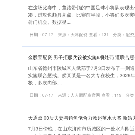
在这场比赛中，董路带领的中国足球小将队表现出
凑，进攻也颇具亮点。比赛前半段，小将们多次突
射门机会。数据显....
日期：07-17
来源：天津配资
查看：
131
分类：
配资
金股宝配资 男子拒服兵役被实施6项处罚 遭联合惩
山东省德州市陵城区人武部于7月3日发布了一则
实施联合惩戒。侯某某是一名大专在校生，2026
极，多次向部....
日期：07-17
来源：人人顺配资官网
查看：
119
分类
天通盈 00后夫妻与钓鱼佬合力救起落水大爷 新
7月3日傍晚，在山东济南市历城区的一处水库附