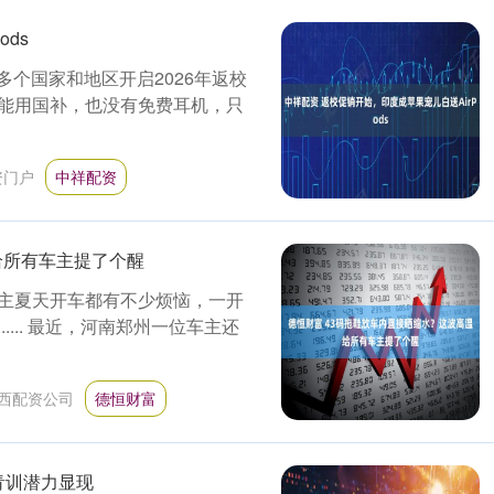
ds
多个国家和地区开启2026年返校
能用国补，也没有免费耳机，只
资门户
中祥配资
给所有车主提了个醒
主夏天开车都有不少烦恼，一开
... 最近，河南郑州一位车主还
西配资公司
德恒财富
青训潜力显现