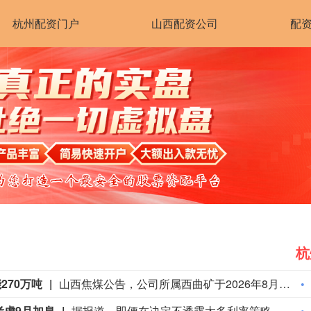
杭州配资门户
山西配资公司
配
杭
270万吨
山西焦煤公告，公司所属西曲矿于2026年8月5日发生一起安全生产事故，造成一人遇难，目前西曲矿已经停产，相关政府部门正在进行事故调查认定。西曲矿年核定产能270万吨，占公司核定总产能的5.67%。本次停产对公司经营数据的具体影响以公司后续经审计的财务报告为准。
考虑9月加息
据报道，即便在决定不透露太多利率策略的细节，而引发国债被大幅抛售之后，美联储主席沃什仍坚持他一贯的简洁沟通风格。与沃什关系密切的人士表示，他承认在执掌全球最重要的央行的头10周里犯了一些错误，包括未能强化其关于价格稳定的关键信息，以及造成了人们对其改革美联储的长期计划是否会影响近期政策决定的困惑。但他们坚称，这些错误并不足以成为推翻沃什对美联储改革计划的理由。知情人士还透露，如果未来几周公布的通胀数据强劲，且市场对借贷成本上升的预期也随之升高，沃什准备在9月的会议上提高利率。知情人士补充说，尽管美联储主席提出了缩减央行6.7万亿美元资产负债表的可能性，以收紧货币政策，但利率目前仍是主要工具，如果需要，将在即将召开的会议上使用。