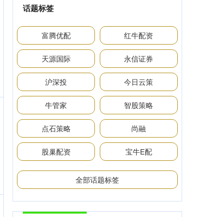
话题标签
富腾优配
红牛配资
天源国际
永信证券
沪深投
今日云策
牛管家
智股策略
点石策略
尚融
股巢配资
宝牛E配
全部话题标签