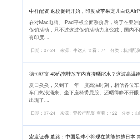
中祥配资 返校促销开始，印度成苹果宠儿白送AirPo
在对Mac电脑、iPad平板全面涨价后，终于在亚洲
促销活动，只不过这波促销活动力度锐减，国内不
有印度....
日期：07-24
来源：牛达人
查看：
74
分类：
杭州配
德恒财富 43码拖鞋放车内直接晒缩水？这波高温
夏日炎炎，又到了一年一度高温时刻，相信各位车
车门热浪涌来、坐下座椅烫屁股、还晒得睁不开眼...
出现了....
日期：07-24
来源：亚投行配资
查看：
122
分类：
山
宏发证券 董路：中国足球小将现在就能超越日本 