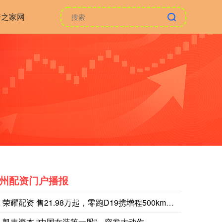
资之家网
州配资门户播报
荣耀配资 售21.98万起，零跑D19携增程500km纯电续
凯丰资本 “中国女装第一股”，突发大动作