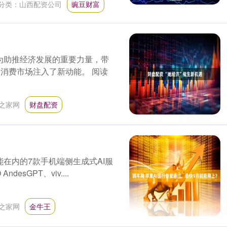
分类：
山西配资公司
豌豆财富
为助推经济发展的重要力量，带
个消费市场注入了新动能。 阅读
之家网
财盘配资
能在内的7款手机端侧生成式AI服
esGPT、viv....
之家网
金牛王