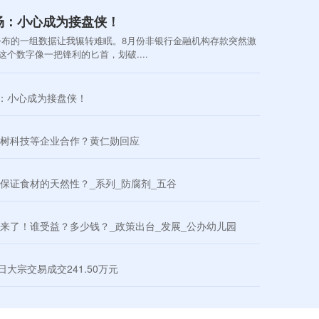
入场：小心成为接盘侠！
公布的一组数据让我辗转难眠。8月份非银行金融机构存款突然激
，这个数字像一把锋利的匕首，划破....
场：小心成为接盘侠！
宇树科技等企业合作？黄仁勋回应
保证食材的天然性？_系列_防腐剂_五谷
育来了！谁受益？多少钱？_政策出台_发展_公办幼儿园
日大宗交易成交241.50万元