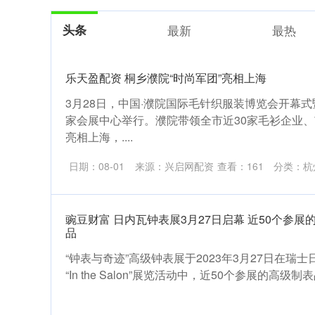
头条
最新
最热
乐天盈配资 桐乡濮院“时尚军团”亮相上海
3月28日，中国·濮院国际毛针织服装博览会开幕
家会展中心举行。濮院带领全市近30家毛衫企业
亮相上海，....
日期：08-01
来源：兴启网配资
查看：
161
分类：
杭
豌豆财富 日内瓦钟表展3月27日启幕 近50个参
品
“钟表与奇迹”高级钟表展于2023年3月27日在瑞
“In the Salon”展览活动中，近50个参展的高级制