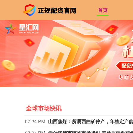
首页
全球市场快讯
07:24 PM
山西焦煤：所属西曲矿停产，年核定产能
07:24 PM
沃什坚持审慎的市场指引 若通胀强劲或