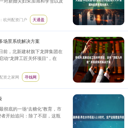
一对新婚夫妇朱加旭和李雪以及
：
杭州配资门户
天通盈
”多场景系统解决方案
料”。日前，北新建材旗下龙牌集团在
动“龙牌工匠关怀项目”，在
配资之家网
寻钱网
级
场最彻底的一场“去糖化”教育，市
消费者开始追问：除了不甜，这瓶