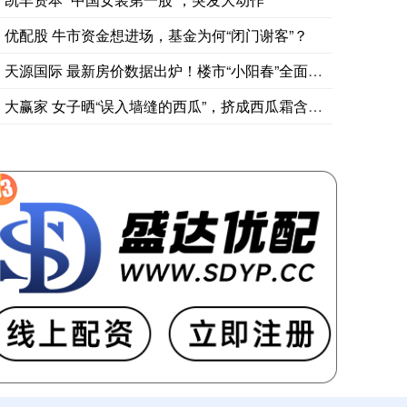
优配股 牛市资金想进场，基金为何“闭门谢客”？
天源国际 最新房价数据出炉！楼市“小阳春”全面显现
大赢家 女子晒“误入墙缝的西瓜”，挤成西瓜霜含片，网友：“墙