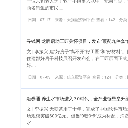
一位六旬老人为了救羊不慎落入水中，危急时刻，
两名钓鱼的市民....
日期：07-17
来源：天猫配资网平台
查看：
142
分类
寻钱网 龙牌启动工匠关怀项目，发布“顶配九件套
文 | 李振兴 建“好房子”离不开“好工匠”和“好材
住建部好房子科技展召开发布会，在工匠层面正式启
好....
日期：07-09
来源：信立配资平台
查看：
124
分类：
融券通 养生水市场进入2.0时代，全产业链壁垒升
文 | 李振兴 无糖茶用了十年，完成了中国饮料市
场规模突破600亿元。但当“0糖0卡”成为标配，
水....