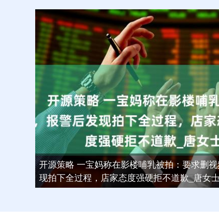
开源策略 一宝妈称在影楼哺乳被拍：要求删
现拍下全过程，店家态度强硬拒不道歉_唐女士