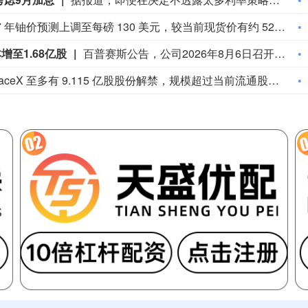
美银将 2027 年铀价预测上调至每磅 130 美元，较当前现货价有约 52% 的上行空间。看多逻辑源于供应紧张、电力企业合约覆盖率下滑（48%，去年为 56%）以及核电投资持续增长。
至1.68亿股
百普赛斯公告，公司2026年8月6日召开第三届董事会第一次会议，选举陈宜顶先生担任第三届董事会董事长；设立战略委员会、提名委员会、薪酬与考核委员会、审计委员会4个专门委员会；聘任陈宜顶先生为总经理，苗景赟先生、林涛先生、黄旭女士、陈霞敏女士、袁军先生、李晓丽女士为副总经理，林涛先生为董事会秘书、财务负责人，李鹏君先生为证券事务代表；因实施股权激励股份归属，总股本由1.67亿股增加至1.68亿股，注册资本由1.67亿元增加至1.68亿元；同意续聘容诚会计师事务所（特殊普通合伙）为2026年度财务报告和内部控制审计机构；提请于2026年8月24日召开2026年第三次临时股东会。
今日 SpaceX 至多有 9.115 亿股股份解禁，规模超过当前流通股本的 140%，加大短期股价波动风险。尽管营收超出预期，还意外实现人工智能业务盈利，但财报公布后该股仍下跌 12%。后续 8 月 12 日以及 20 天后还将迎来多轮解禁，到年底将有超 40 亿股转为可交易股份。即便市场仍关注其长期基本面，这也会形成潜在的抛压。