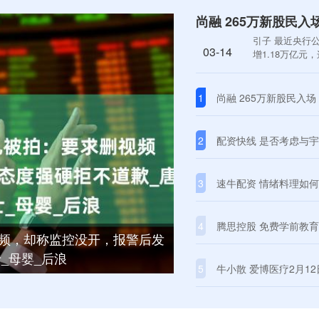
尚融 265万新股民
引子 最近央行
03-14
增1.18万亿元
1
尚融 265万新股民入
2
配资快线 是否考虑与
3
速牛配资 情绪料理如何
4
腾思控股 免费学前教
视频，却称监控没开，报警后发
_母婴_后浪
5
牛小散 爱博医疗2月12